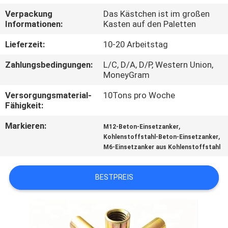
Verpackung
Das Kästchen ist im großen
TRETEN
Informationen:
Kasten auf den Paletten
SIE
Lieferzeit:
10-20 Arbeitstag
MIT
Zahlungsbedingungen:
L/C, D/A, D/P, Western Union,
UNS
MoneyGram
IN
Versorgungsmaterial-
10Tons pro Woche
Fähigkeit:
VERBINDUNG
Markieren:
,
M12-Beton-Einsetzanker
,
Kohlenstoffstahl-Beton-Einsetzanker
FORDERN
M6-Einsetzanker aus Kohlenstoffstahl
SIE
EIN
BESTPREIS
ZITAT
SITEMAP