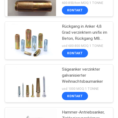
Bolzen/Betonmauer-
600-850/ton MOQ:1 TONNE
Anker
KONTAKT
Rückgang in Anker 4,8
Grad verzinktem unifix im
Beton, Rückgang M8
M12 im Expansions-
usd 600-800 MOQ:1 TONNE
Anker
KONTAKT
Sägeanker verzinkter
galvanisierter
Weihnachtsbaumanker
usd 1000 MOQ:1 TONNE
KONTAKT
Hammer-Antriebsanker,