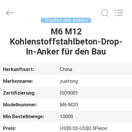
IMPORT
AND
EXPORT
TRADING
CO.,LTD.
Tropfen des Ankers
All
Rights
Reserved.
M6 M12
HAUS
Kohlenstoffstahlbeton-Drop-
PRODUKTE
In-Anker für den Bau
ÜBER
Herkunftsort:
China
UNS
Markenname:
yuetong
Zertifizierung:
ISO9001
FABRIK-
Modellnummer:
M6-M20
AUSFLUG
Min Bestellmenge:
10000
QUALITÄTSKONTROLLE
Preis:
US$0.03-US$0.3Piece