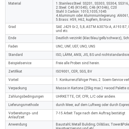
Material
1.StainlessSteel: SS201, SS303, SS304, SS316
2.Steel: C45 (K1045), C46 (K1046), C20
Stahl 3.Carbon: 1010,1035,1045
4.Aluminum oder Aluminiumlegierung: Al6061,
5.Brass: H59, H62, kupfern, Bronze
Grad
SAE J429 Gr.2, 5,8; ASTM A307Gr.A, A193 B7, B8
und etc.
Ende
Deutlich verzinkt (klar/blau/gelb/schwarz), Sc
Faden
UNC, UNF, UEF, UNO, UNS
Standard
ISO, LÄRM, ANSI, JIS, BS und nichtstandardisie
Beispielservice
Freie alle Proben sind herein.
Zertifikat
ISO9001, CER, SGS, BV
Vorteil
1. Konkurrenzfähiger Preis; 2. Soem-Service ve
Verpackung
Masse in Kartone (25kg max.) +wood Palette o
Zahlungsbedingungen
UHRKETTE, CIF, CFR, L/C oder andere.
Lieferungsmethode
durch Meer, auf dem Luftweg oder durch Expre
Vorbereitungs- und
7-15 Arbeit Tage nach dem Auftrag bestätigt
Anlaufzeit
Anwendung
Baustahl; Metall Buliding; Oil&Gas; Tower&Pol
Hauptverzierung und etc.